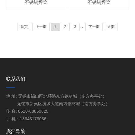
不锈钢焊管
不锈钢焊管
首页
上一页
1
2
3
···
下一页
末页
联系我们
地 址: 无锡市锡山区北环路东方钢材城（东方办事处）
无锡市新吴区纺城大道南方钢材城（南方办事处）
传 真: 0510-68859825
手 机：13646176066
底部导航