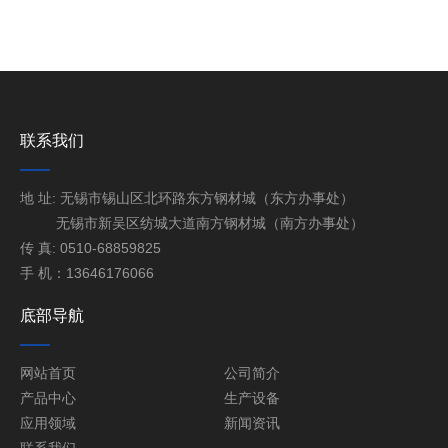
联系我们
地 址: 无锡市锡山区北环路东方钢材城（东方办事处）
无锡市新吴区纺城大道南方钢材城（南方办事处）
传 真: 0510-68859825
手 机：13646176066
底部导航
网站首页
公司简介
产品中心
生产设备
应用领域
新闻资讯
联系我们