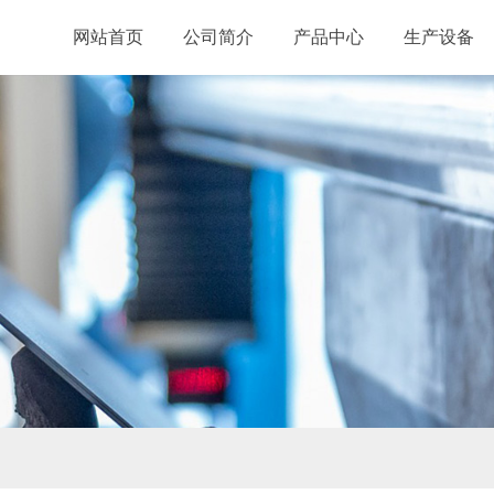
网站首页
公司简介
产品中心
生产设备