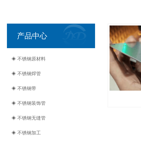
产品中心
◈ 不锈钢原材料
◈ 不锈钢焊管
◈ 不锈钢带
◈ 不锈钢装饰管
◈ 不锈钢无缝管
◈ 不锈钢加工