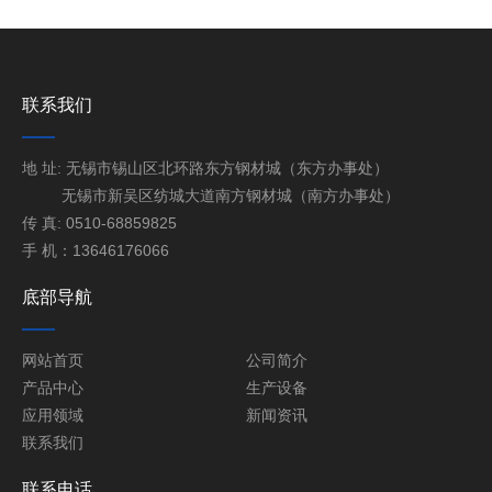
联系我们
地 址: 无锡市锡山区北环路东方钢材城（东方办事处）
无锡市新吴区纺城大道南方钢材城（南方办事处）
传 真: 0510-68859825
手 机：13646176066
底部导航
网站首页
公司简介
产品中心
生产设备
应用领域
新闻资讯
联系我们
联系电话