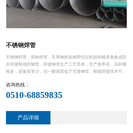
不锈钢焊管
不锈钢焊管，简称焊管，常用钢材或钢带经过机组和模具卷曲成型
后焊接制成的钢管。焊接钢管生产工艺简单，生产效率高，品种规
格多，设备投资少，但一般强度低于无缝钢管。根据焊接技术可分
为为自动焊焊接、手工焊接。自动焊一般采用埋弧焊、等离子焊，
咨询热线：
手工焊一般采用氩弧焊。按焊缝形式分为直缝焊管和螺旋焊管。按
0510-68859835
用途又分为···
产品详细