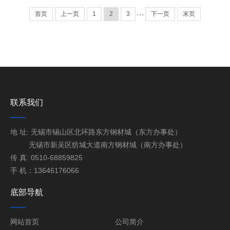
首页
上一页
1
2
3
···
下一页
末页
联系我们
地 址: 无锡市锡山区北环路东方钢材城（东方办事处）
无锡市新吴区纺城大道南方钢材城（南方办事处）
传 真: 0510-68859825
手 机：13646176066
底部导航
网站首页
公司简介